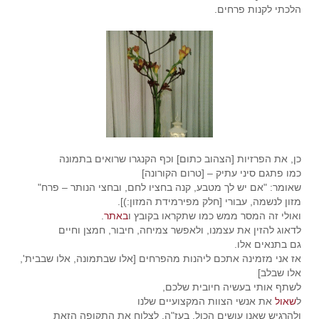
הלכתי לקנות פרחים.
כן, את הפרזיות [הצהוב כתום] וכף הקנגרו שרואים בתמונה
כמו פתגם סיני עתיק – [טרום הקורונה]
שאומר: "אם יש לך מטבע, קנה בחציו לחם, ובחצי הנותר – פרח"
מזון לנשמה, עבורי [חלק מפירמידת המזון:)].
ואולי זה המסר ממש כמו שתקראו בקובץ ו
באתר
.
לדאוג להזין את עצמנו, ולאפשר צמיחה, חיבור, חמצן וחיים
גם בתנאים אלו.
אז אני מזמינה אתכם ליהנות מהפרחים [אלו שבתמונה, אלו שבבית',
אלו שבלב]
לשתף אותי בעשיה חיובית שלכם,
ל
שאול
את אנשי הצוות המקצועיים שלנו
ולהרגיש שאנו עושים הכול, בעז"ה, לצלוח את התקופה הזאת