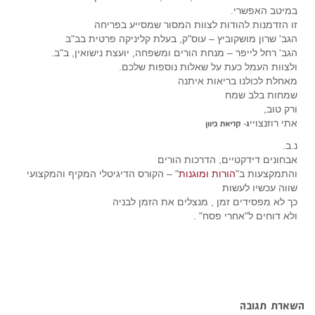
במיטב האפשרי.
זו הזדמנות להודות לצוות המסור שמסייע בפריחה
הגב' שרון מושקוביץ – עוס"ק, בעלת קליניקה פרטית בב"ב
הגב' רחל לייפר – מנחת הורים ומשפחה, יועצת נישואין, ב"ב.
ולצוות העמל כעת על שאלות נוספות שלכם.
מאחלת לכולנו בריאות איתנה
שמחות בלב שמח
ורק טוב,
אתי רוזנצויי
ג- קריאת כיוון
נ.ב.
אבחונים דידקטיים, הדרכות הורים
והתמקצעות ב"
הורות ומוגנות
" – הקורס הדיגיטלי המקיף והמקצועי
שווה עכשיו לעשות
כך לא מפסידים זמן , מנצלים את הזמן לבניה
ולא דוחים ל"אחרי פסח" .
השארת תגובה