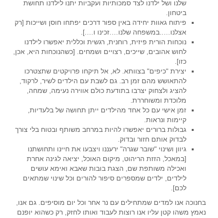
שלנו ושל ילדנו לצד סמכותיות ועקביות יתנו לילדנו תחושת
ביטחון.
פיתוח גאוות יחידה באין ספור דרכים יפתחו חוסן ושייכות [רק
אצלנו…..במשפחה שלנו….זכינו ו….].
נוכחות הורית פיזית, רוחנית, רגשית וכללית יאפשרו לילדנו
לחוש אהובים, שייכים, רצויים ושמחים. [כשהנוכחות היא, אכן,
כזו].
יצירת "כיפים" בצוותא. לא, אל תיקחו פרויקטים שתצטרכו
להתאושש מהם זמן רב. גם לשבת עם הילדים לשיר, לרקוד,
להציג ולצחוק יצרבו בתודעת כולם אווירה נעימה, שמחה,
מלוכדת ומשוחררת.
זמן אישי עם כל אחד מהילדים ייתן תחושה של בלעדיות,
קיימות ונראות.
גבולות ברורים יאפשרו להיות במרחב משותף ובטוח בלי צורך
לבדוק אותם חזור ובדוק.
גיוון ושינוי "שובר שגרה" ירעננו ויצבעו את חיינו ותחושתנו
[במאכל, הזזת הריהוט, מיקום האוכל, יציאה לגינה אחרת
ואכילה משותפת שם, הצגת בובות שאבא ואימא עושים
לילדים, ילדים שמספרים סיפור להורים וכל שינוי שמתאים
לכם].
בחנוכה אנו למדים שמתחילים עם נר אחר וכל יום מוסיפים. גם אנו,
נאמץ משהו קטן עליו אנו רוצות לעבוד ואותו לחזק, רק כשהוא יופנם