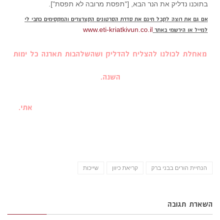
בתוכנו נדליק את הנר הבא, ["תפסת מרובה לא תפסת"].
אם גם את רוצה לקבל חינם את סדרת הסרטונים הקצרצרים והמקסימים כתבי לי
www.eti-kriatkivun.co.il
למייל או הירשמי באתר
מאחלת לכולנו להצליח להדליק ושהשלהבות תארנה כל ימות
השנה.
אתי.
הנחיית הורים בבני ברק
קריאת כיוון
שייכות
השארת תגובה