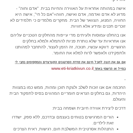
אישה במהותה אחראית על האווירה והחיות בבית. "אדם וחוה" -
מדוע לא אדם ואדמה, אדם ואישה, חווה="אם כל חי", אישה היא
החוויה, המנוע, הצוואר של הבית. מחקרים מלמדים כי תלמידים לא
זוכרים תכנים ומידע אלא חוויות.
אנו בהחלט עמוסות ולעיתים מדי עייפות מהחלקים הטכניים עליהם
אנו אחראיות עד שלא נותרת פניות להתמלא ולמלא בחלקים
הרגשיים. דווקא עכשיו, חנוכה, זה הזמן לעצור, להתחבר למהותנו
ולתפקידנו ולאפשר לרוח למלא את החומר.
אם גם את רוצה לקבל חינם את סדרת הסרטונים הקצרצרים והמקסימים כתבי לי
www.eti-kriatkivun.co.il
במייל או הרשמי באתר
החכמה אם אנו זוכות לשלב ולצקת תוכן ומהות, ממש כמו במצוות
היהדות, גם בחלקים הנראים חומריים המהווים בסיס לתפקוד הבית
והעולם.
דרכים ליצירת אווירה חיובית ושמחה בבית:
הורים המרגישים בטוחים בעצמם ובדרכם, ללא ספק, ישדרו
זאת לילדים.
התנהלות אסרטיבית המשלבת חום, רגישות, ראית הצרכים